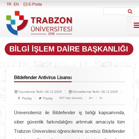
Menüyü Kapat
TR
EN
E-Posta
BILGI İŞLEM DAIRE BAŞKANLIĞI
Bitdefender Antivirus Lisansı
Yayınlanma Tarihi:
29.12.2025
Güncellenme Tarihi:
29.12.2025
547 kez okundu
A+
A-
Paylaş
Paylaş
Üniversitemiz ile Bitdefender iş birliği kapsamında,
siber güvenlik farkındalığını artırmak amacıyla tüm
Trabzon Üniversitesi öğrencilerine ücretsiz Bitdefender